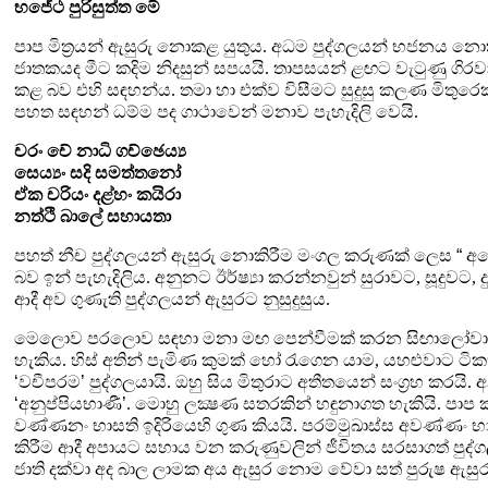
භජේථ
පුරිසුත්ත මේ
පාප මිත්‍රයන් ඇසුරු නොකළ යුතුය. අධම පුද්ගලයන් භජනය නොකළ 
ජාතකයද මීට කදිම නිදසුන් සපයයි. තාපසයන් ළඟට වැටුණු ගිර
කළ බව එහි සඳහන්ය. තමා හා එක්ව විසීමට සුදුසු කලණ මිතුරෙ
පහත සඳහන් ධම්ම පද ගාථාවෙන් මනාව පැහැදිලි වෙයි.
චරං චේ නාධි ගච්ඡෙය්‍ය
සෙය්‍යං සදි සමත්තනෝ
ඒක චරියං දළ්හං කයිරා
නත්ථි බාලේ සහායතා
පහත් නීච පුද්ගලයන් ඇසුරු නොකිරීම මංගල කරුණක් ලෙස
“
අස
බව ඉන් පැහැදිලිය. අනුනට ඊර්ෂ්‍යා කරන්නවුන් සුරාවට
,
සූදුවට
,
ආදී අව ගුණැති පුද්ගලයන් ඇසුරට නුසුදුසුය.
මෙලොව පරලොව සඳහා මනා මඟ පෙන්වීමක් කරන සිඟාලෝවාද සූත්
හැකිය. හිස් අතින් පැමිණ කුමක් හෝ රැගෙන යාම
,
යහළුවාට ටික
‘
වචීපරම
’
පුද්ගලයායි. ඔහු සිය මිතුරාට අතීතයෙන්
සංග්‍රහ කරයි.
‘
අනුප්පියභාණී
’
.
මොහු ලක්‍ෂණ සතරකින්
හඳුනාගත හැකියි. පාප 
වණ්ණනං භාසති ඉදිරියෙහි ගුණ
කියයි. පරම්මුඛාස්ස අවණ්ණං භාස
කිරීම ආදී
අපායට සහාය වන කරුණුවලින් ජීවිතය සරසාගත් පුද්ගලය
ජාති
දක්වා අද බාල ලාමක අය ඇසුර නොම වේවා සත් පුරුෂ ඇසුර 