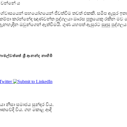
වන්නේ ය
. විශ්වාසයෙන් සහයෝගයෙන්
ජීවත්වීම තවත් එකකි. සමීප ඇසුර ඉත
කම්පා
කරන්නේද ඤාණවන්ත පුද්ගලයා ඖරස පුත්‍රයෙකු රකින මව 
දැනහැඳින ඔවුන්ගෙන් ඈත්වීමයි. ගුණ යහපත් ඇසුරට සුදුසු පුද්ගලයන
නාමල්වත්තේ ශ්‍රී ආනන්ද නාහිමි
ලයා නිසා සමාජය සුන්දර විය.
 කෘතවේදි විය. ගහ කොළ ආදි