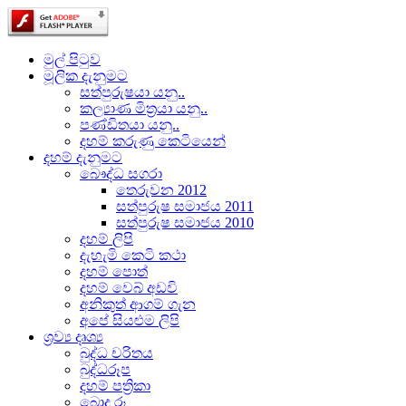
මුල් පිටුව
මූලික දැනුමට
සත්පුරුෂයා යනු..
කල්‍යාණ මිත්‍රයා යනු..
පණ්ඩිතයා යනු..
දහම් කරුණු කෙටියෙන්
දහම් දැනුමට
බෞද්ධ සගරා
තෙරුවන 2012
සත්පුරුෂ සමාජය 2011
සත්පුරුෂ සමාජය 2010
දහම් ලිපි
දැහැමි කෙටි කථා
දහම් පොත්
දහම් වෙබ් අඩවි
අනිකුත් ආගම් ගැන
අපේ සියළුම ලිපි
ශ්‍රව්‍ය දෘශ්‍ය
බුද්ධ චරිතය
බුද්ධරූප
දහම් පත්‍රිකා
බොදු රූ