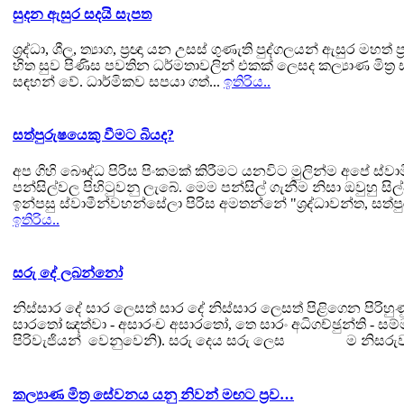
සුදන ඇසුර සදයි සැපත
ශ්‍රද්ධා, ශීල, ත්‍යාග, ප්‍රඥා යන උසස් ගුණැති පුද්ගලයන් ඇසුර ම
හිත සුව පිණිස පවතින ධර්මතාවලින් එකක් ලෙසද කල්‍යාණ මිත්‍ර සම
සඳහන් වේ. ධාර්මිකව සපයා ගත්...
ඉතිරිය..
සත්පුරුෂයෙකු වීමට බියද?
අප ගිහි බෞද්ධ පිරිස පිංකමක් කිරීමට යනවිට මුලින්ම අපේ ස්වා
පන්සිල්වල පිහිටුවනු ලැබේ. මෙම පන්සිල් ගැනීම නිසා ඔවුහු සිල
ඉන්පසු ස්වාමීන්වහන්සේලා පිරිස අමතන්නේ "ශ්‍රද්ධාවන්ත, සත්පුරු
ඉතිරිය..
සරු දේ ලබන්නෝ
නිස්සාර දේ සාර ලෙසත් සාර දේ නිස්සාර ලෙසත් පිළිගෙන පිරිහු
සාරතෝ ඤත්වා - අසාරංච අසාරතෝ, තෙ සාරං අධිගච්ඡුන්ති - සම
පිරිවැජියන් වෙනුවෙනි). සරු දෙය සරු ලෙස ම නිසරුව
කල්‍යාණ මිත්‍ර සේවනය යනු නිවන් මඟට ප්‍රව…