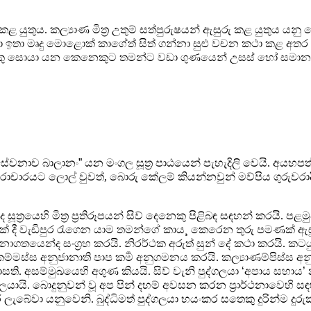
යුතුය. කල්‍යාණ මිත්‍ර
උතුම් සත්පුරුෂයන් ඇසුරු කළ යුතුය යන
වා ඉතා මෘදු මොළොක්
කාගේත් සිත් ගන්නා සුළු වචන කථා කළ අතර 
කු සොයා
යන කෙනෙකුට තමන්ට වඩා ගුණයෙන් උසස් හෝ සමාන 
ේවනාච බාලානං
”
යන මංගල
සූත්‍ර පාඨයෙන් පැහැදිලි වෙයි. අයහ
දුරාචාරයට ලොල්
වුවත්
,
බොරු කේලම් කියන්නවුන් මව්පිය ගුරුව
‍රයෙහි මිත්‍ර
ප්‍රතිරූපයන් සිව් දෙනෙකු පිළිබඳ සඳහන් කරයි. පළ
ක්
දී වැඩිපුර රැගෙන යාම තමන්ගේ කාය
¸
කෙරෙන තුරු පමණක් ඇසුර
 අනාගතයෙන්ද සංග්‍රහ කරයි. නිරර්ථක අරුත් සුන් දේ කථා කරයි. කටය
කම්මස්ස අනුජානාති පාප කර්‍ම අනුගමනය කරයි. කල්‍යාණම්පිස්ස
අන
ති. අසම්මුඛයෙහි අගුණ කියයි. සිව් වැනි පුද්ගලයා
‘
අපාය සහාය
’
ායි. බොදුනුවන් වූ අප පින් දහම්
අවසන කරන ප්‍රාර්ථනාවෙහි ස
ලැබේවා යනුවෙනි. බුද්ධිමත්
පුද්ගලයා භයංකර සතෙකු දුරින්ම දුරුක