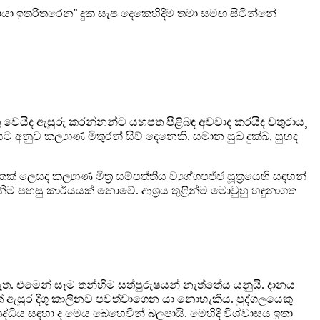
ුඛායා ඉතරීතරෙන
”
දුක සැප දෙකෙහිදීම තමා
සමඟ සිටින්නේ
 වෙයිද ඇසුරු කරන්නන්ට යහපත පිළිබඳ අවවාද
කරයිද චතුරාය
¸
රයට අනුව කල්‍යාණ මිතුරන්
සිව් දෙනෙකි. සමාන සුඛ දුක්ඛ
,
සුහද
 ලෙසද කල්‍යාණ මිත්‍ර සම්පත්තිය
ව්‍යග්ගපජ්ජ සූත්‍රයෙහි සඳහන්
ීම පහසු කාර්යයක්
නොවේ. ආශ්‍රය තුළින්ම මොවුහු හඳුනාගත
ත. එමෙන් සෑම තන්හිම සත්පුරුෂයන් නැත්තේය යනුයි. දානය
ත් ඇසුර දිගු කාලීනව පවත්වාගෙන යා නොහැකිය.
පුද්ගලයෙකු
්ධිය සඳහා ද මෙය බෙහෙවින් බලපායි.
මෙහිදී විශ්වාසය ඉතා