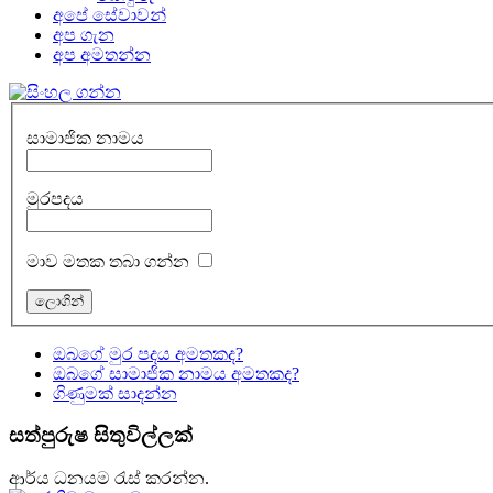
අපේ සේවාවන්
අප ගැන
අප අමතන්න
සාමාජික නාමය
මුරපදය
මාව මතක තබා ගන්න
ඔබගේ මුර පදය අමතකද?
ඔබගේ සාමාජික නාමය අමතකද?
ගිණුමක් සාදන්න
සත්පුරුෂ සිතුවිල්ලක්
ආර්ය ධනයම රැස් කරන්න.