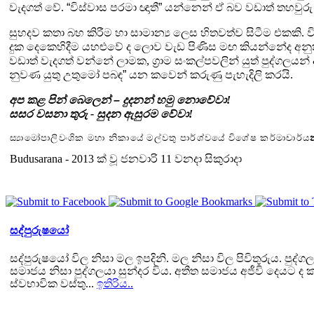
වැදගත් වේ.
“
විස්වාස පරමා ඥාතී
”
යන්නෙන් ඒ බව වඩාත් තහවුරු
සුහදව කතා බහ කිරීම හා සාමාන්‍ය ලෙස හිතවත්ව සිටීම එකකි
දුක දෙකෙහිදීම යහළුවේ ද ලොව වැඩ පිණිස මඟ කියන්නේද අනු
වඩාත් වැදගත් වන්නේ ලාමක
,
ග්‍රාම සංකල්පවලින් යුත්
පුද්ගලයන් 
නුවණ යුතු උතුමෝ පබඳ
”
යන කවෙන්
කරුණු පැහැදිලි කරයි.
අප කළ පින් බෙලෙන්
–
දුදනන් හමු නොවේවා!
සසර වසනා තුරු - සුදන ඇසුරම
වේවා!
ස්‍යාමෝපාලිවංශික මහා නිකායේ
මල්වතු පාර්ශ්වයේ විශේෂ
කර්මාචාර්ය
Budusarana -
2013
ක් වූ ජනවාරි
11
වනදා සිකුරාදා
සද්පුරුෂයෝ
සද්පුරුෂයෝ විල නිසා මල ඉපදිනි. මල නිසා විල පිවිතුරුය. පුද්ග
සමාජය නිසා පුද්ගලයා සුන්දර විය. අතීත සමාජය අජීවි දෙයට ද
ස්වභාවික වස්තු...
ඉතිරිය..