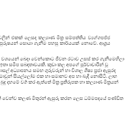
වලින් එකක් ලෙසද කල්‍යාණ
මිත්‍ර සම්පත්තිය ව්‍යග්ගපජ්ජ
පුරුෂයන් සොයා ගැනීම
පහසු කාර්යයක් නොවේ. ආශ්‍රය
 වශයෙන් බෙදා වෙන්කොට ජීවන රටාව උසස් කර ගැනීමෙහිලා
ඉතා සමීප සබඳතාවයකි. කුඩා කල අපගේ පූර්වාචාරීන්
වූ
ල් අධ්‍යාපනය සමඟ ගුරුවරුන් හා විශාල ශිෂ්‍ය ප්‍රජා
ඇසුරද
 මොවුන් සියල්ලෝම එක හා සමානව අප හා බැඳි
නොසිටී. ලාභ
ු දහමේ වර්‍ග කර ඇත්තේ මිත්‍ර
ප්‍රතිරූපක හා කල්‍යාණ මිත්‍රයන්
ගෙන් වෙන්ව කලණ මිතුරන් ඇසුරු කරන ලෙස
ධම්මපදයේ පණ්ඩිත