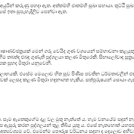
 අයුරින් කරුණු පහදා
ඇත. අත්තම්හි ජාතම්හි සුඛා සහායා. තුට්ඨි ස
්සේ ඉතා
සුපැහැදිලිව පෙන්වා ඇත.
ාෂාණච්ඡත්‍රයක් මෙන්
ගරු වෙයිද ගුණ වශයෙන් සම්භාවනා කළයුතු
හිම
තබත්ද එබඳු ගුණැති පුද්ගලයා කලණ මිතුරෙකි. සිඟාලෝවාද සූත්‍
්පක සුහද මිතුරා යනුවෙනි.
රතිලාභයකි.
එසේම මෙලොව හිත සුව පිණිස පවතින ධර්මතාවලින් එකක්
් ලෙසද කළණ මිතුරා හඳුනාගත හැකිය. සත්පුරුෂයන් සොයා ගැන
. සෑම ඇතෙකුගේම දළ වල මුතු
නැත්තේ ය. හැම වනයේම සඳුන් නැ
ප ඇසුරු කරන පුද්ගලයන් තුළ
තිබිය යුතු ය. එසේ නැතහොත් යහප
ත්‍යවශ්‍යම
වේ. එමෙන්ම පෞරුෂ වර්ධනය සඳහා ද දෙලොව අභිවෘද