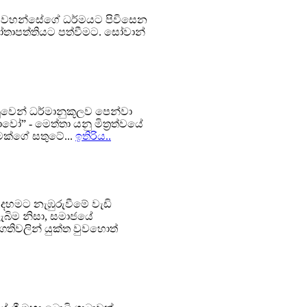
තයන් වහන්සේගේ ධර්මයට පිවිසෙන
ෝතාපත්තියට පත්වීමට. සෝවාන්
නුවෙන් ධර්මානුකූලව පෙන්වා
ෝ” - මෙත්තා යනු මිත්‍රත්වයේ
මෙක්ගේ සතුටේ...
ඉතිරිය..
දහමට නැඹුරුවීමේ වැඩි
ැබිම නිසා, සමාජයේ
ගතිවලින් යුක්ත වුවහොත්