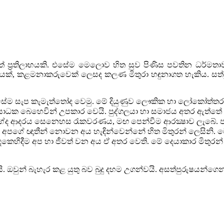
ත්
ප්‍රතිලාභයකි. එසේම මෙලොව හිත සුව පිණිස පවතින ධර්මතා
ෙක්
,
කළමනාකරුවෙක් ලෙසද කලණ මිතුරා හඳුනාගත හැකිය. සත්
සේම සැප කැමැත්තෝද වෙමු.
මේ දියුණුව ලෞකික හා ලෝකෝත්තර
දී සාධක බෙහෙවින් උපකාර
වෙයි. පුද්ගලයා හා සමාජය අතර ඇත්තේ 
ීන්ගේද ආදරය සෙනෙහස රැකවරණය
,
මඟ පෙන්වීම ආරක්‍ෂාව ලැබේ. පාස
වේ. අපගේ ඥාතීන් නොවන
අය හැඳින්වෙන්නේ හිත මිතුරන් ලෙසිනි.
ෙකෙහිදීම
අප හා ජීවත් වන අය ඒ අතර වෙති. මේ දෙයාකාර මිතුරන් බුද
යි. ඔවුන් බැහැර කළ
යුතු බව බුදු දහම උගන්වයි. අසත්පුරුෂයන්