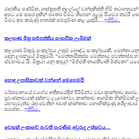
රාජකීය පණ්ඩිත, ශාස්ත්‍රපති තලල්ලේ චන්දකිත්ති හිමි තථාග
අපට මේ සසර දුකින් එතෙර වීමට තිබෙන පළමු පියවර තමයි ස
වීමට අප කරුණු හතරක් සම්පූර්ණ කළ යුතුයි....
ඉතිරිය..
කල්‍යාණ මිත්‍ර සම්පත්තිය සංසාරික ලැබීමක්
කල්‍යාණ මිතුරු සංකල්පය උතුම් බෞද්ධ සංකල්පයකි. මෙත්තා ය
දෙනු ලබනුයේ මිතුදමයි. “මෙත්තායිතස්ස මෙත්තාය පවත්තස්ස භාව
ස්වභාවය යි. මිත්‍රයා යනු කවුද? “මිජ්ජති තායතීවාති මිත්තො” ය
හොඳ උපාසිකාවක් වන්නේ මෙහෙමයි
වර්තමානයේ වගේම අතීතයේදීත් පිරිමින්ට වඩා කාන්තාව ආගම, 
ප්‍රවණතාවයක් දක්නට ලැබෙනවා. කාන්තාව ආගමික හික්මීමක් ල
යහපැවැත්ම රඳා පවතින බවත් කාන්තාව නොහික්මුණු අශීලාචාර 
සමස්ත...
ඉතිරිය..
වෙසක් ලංකාවේ පැවති පැරණිම අවුරුදු උත්සවය…