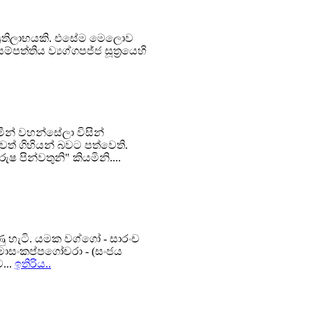
හත් ප්‍රතිලාභයකි. එසේම මෙලොව
්පත්තිය ව්‍යග්ගපජ්ජ සූත්‍රයෙහි
මීන් වහන්සේලා විසින්
්වත් ගිහියන් බවට පත්වෙති.
ෂ පින්වතුනි" කියමිනි....
ණු හැටි. යමක වග්ගෝ - සාරංච
්මාසංකප්පගෝචරා - (සංජය
...
ඉතිරිය..