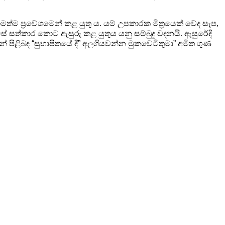
ාමත්ම ප්‍රවේශමෙන් කළ යුතු ය. යම් උපකාරක
මිත්‍රයෙක් වේද සැප
,
සේ සත්කාර කොට ඇසුරු කළ යුතුය යනු
සම්බුදු වදනයි. ඇසුරේදි
් පිළිබඳ
“
සුභාෂිතයේ දී
”
අලගියවන්න මුකවෙටිතුමා
”
අමිත ගුණ