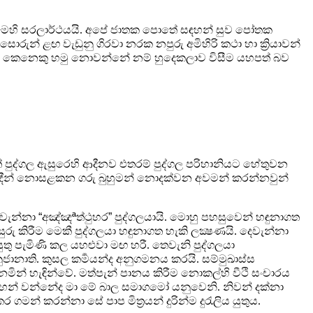
ු මෙහි සරලාර්ථයයි. අපේ ජාතක පොතේ සඳහන් සුව
පෝතක
සොරුන් ළඟ වැඩුනු ගිරවා නරක නපුරු අමිහිරි
කථා හා ක්‍රියාවන්
කෙනෙකු හමු නොවන්නේ නම් හුදෙකලාව විසීම
යහපත් බව
පත් පුද්ගල ඇසුරෙහි ආදීනව එතරම් පුද්ගල පරිහානියට
හේතුවන
රාදීන් නොසළකන ගරු බුහුමන් නොදක්වන අවමන්
කරන්නවුන්
මුවැන්නා
“
අඤ්ඤ
ª
ත්ථුහර
”
පුද්ගලයායි.
මොහු පහසුවෙන් හඳුනාගත
ු කිරීම මෙකී පුද්ගලයා
හඳුනාගත හැකි ලක්‍ෂණයි. දෙවැන්නා
ුතු
පැමිණි කල යහළුවා මඟ හරී. තෙවැනි පුද්ගලයා
ුජානාති. කුසල කර්‍මයන්ද අනුගමනය කරයි. සම්මුඛාස්ස
නමින් හැඳින්වේ. මත්පැන් පානය කිරීම නොකල්හි වීථි සංචාරය
ඳහන් වන්නේද මා මේ බාල සමාගමෝ යනුවෙනි. නිවන් දක්නා
ර ගමන් කරන්නා සේ පාප මිත්‍රයන් දුරින්ම දුරැලිය
යුතුය.