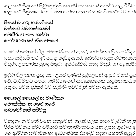
කල්‍යාණ මිත්‍රයන් පිළිබඳ බුදුපියාණෝ නොයෙක් අවස්ථාවල විවිධ
කල්‍යාණ මිත්‍රයාය. ඔහු හඳුනා ගන්නා ආකාරය බුදු පියාණන් වහන
පියෝ ච ගරු භාවනීයෝ
චත්තාච වචනක්කමෝ
ගම්භීරං ච කතං කත්වා
නෝවට්ඨානේ නියෝජයේ
යමෙක් තමාගේ ශීල සම්පත්තියෙන් ඇසුරු කරන්නට ප්‍රිය වෙයිද ප
සත්‍ය ආදී ධර්‍ම කරුණු පහදා දෙයිද ඇසුරු කරන්නා සුදුසු ස්ථානයෙ
මිතුරා
,
උපකාරක සුහද මිතුරා
,
අත්ථක්ඛායී සුහද
මිතුරා හා අනුකම
ශ්‍රද්ධා ශීල ත්‍යාග ප්‍රඥා යන උසස් ගුණැති පුද්ගලයන් ඇසුර මහත් ප්‍
වේ. ධාර්මිකව සපයා ගත් ධනයෙහි ආරක්‍ෂකයෙක්
කළමනාකරුවෙක
යුතු ය. මෙහි දුෂ්කර බව පැරැණි පඬිවරුන් පවසා
ඇත්තේ
,
ශෛලේ ශෛලේ න මාණික්‍යං
මෞක්තිකං න ගජේ ගජේ
සාධවෝ නහි සරිවත්‍ර
චන්දනං න වනේ වනේ යනුවෙනි. ගලක් ගලක් පාසා මැණික් නැත
පි‍්‍රය වචනය අර්ථ චර්යාව සමානාත්මතාවය යන උසස් ගුණාංග අ
ගේ ආර්ථික සාමාජික හා ආධ්‍යාත්මික දියුණුව සඳහා යහපත් ඇසුර අ