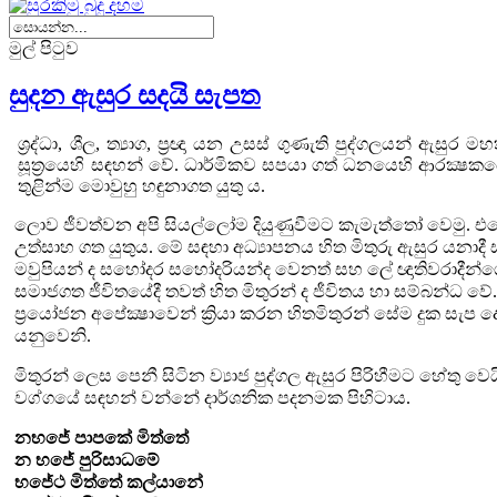
මුල් පිටුව
සුදන ඇසුර සදයි සැපත
ශ්‍රද්ධා
,
ශීල
,
ත්‍යාග
,
ප්‍රඥා යන උසස් ගුණැති පුද්ගලයන් ඇසුර මහ
සූත්‍රයෙහි සඳහන් වේ. ධාර්මිකව සපයා ගත් ධනයෙහි
ආරක්‍ෂකය
තුළින්ම මොවුහු හඳුනාගත යුතු ය.
ලොව ජීවත්වන අපි සියල්ලෝම දියුණුවීමට කැමැත්තෝ වෙමු. එ
උත්සාහ ගත යුතුය. මේ සඳහා අධ්‍යාපනය හිත මිතුරු ඇසුර යනා
මවුපියන් ද සහෝදර සහෝදරියන්ද වෙනත් සහ ලේ ඥාතිවරාද
සමාජගත ජීවිතයේදී තවත් හිත මිතුරන් ද ජීවිතය හා සම්බන්ධ 
ප්‍රයෝජන අපේක්‍ෂාවෙන් ක්‍රියා කරන හිතමිතුරන් සේම දුක සැප ද
යනුවෙනි.
මිතුරන් ලෙස පෙනී සිටින ව්‍යාජ පුද්ගල ඇසුර පිරිහීමට හේතු වෙ
වග්ගයේ සඳහන් වන්නේ දාර්ශනික පදනමක පිහිටාය.
නභජේ පාපකේ මිත්තේ
න භජේ පුරිසාධමේ
භජේථ මිත්තේ කල්යානේ