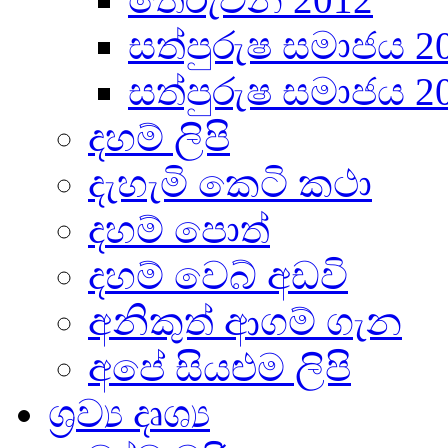
සත්පුරුෂ සමාජය 2
සත්පුරුෂ සමාජය 2
දහම් ලිපි
දැහැමි කෙටි කථා
දහම් පොත්
දහම් වෙබ් අඩවි
අනිකුත් ආගම් ගැන
අපේ සියළුම ලිපි
ශ්‍රව්‍ය දෘශ්‍ය