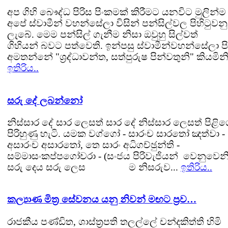
අප ගිහි බෞද්ධ පිරිස පිංකමක් කිරීමට යනවිට මුලින්ම
අපේ ස්වාමීන් වහන්සේලා විසින් පන්සිල්වල පිහිටුවනු
ලැබේ. මෙම පන්සිල් ගැනීම නිසා ඔවුහු සිල්වත්
ගිහියන් බවට පත්වෙති. ඉන්පසු ස්වාමීන්වහන්සේලා පි
අමතන්නේ "ශ්‍රද්ධාවන්ත, සත්පුරුෂ පින්වතුනි" කියමිනි.
ඉතිරිය..
සරු දේ ලබන්නෝ
නිස්සාර දේ සාර ලෙසත් සාර දේ නිස්සාර ලෙසත් පිළි
පිරිහුණු හැටි. යමක වග්ගෝ - සාරංච සාරතෝ ඤත්වා -
අසාරංච අසාරතෝ, තෙ සාරං අධිගච්ඡුන්ති -
සම්මාසංකප්පගෝචරා - (සංජය පිරිවැජියන් වෙනුවෙනි
සරු දෙය සරු ලෙස ම නිසරුව...
ඉතිරිය..
කල්‍යාණ මිත්‍ර සේවනය යනු නිවන් මඟට ප්‍රව…
රාජකීය පණ්ඩිත, ශාස්ත්‍රපති තලල්ලේ චන්දකිත්ති හිමි