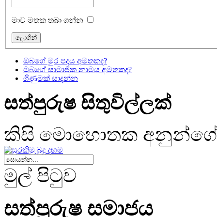
මාව මතක තබා ගන්න
ඔබගේ මුර පදය අමතකද?
ඔබගේ සාමාජික නාමය අමතකද?
ගිණුමක් සාදන්න
සත්පුරුෂ සිතුවිල්ලක්
කිසි මොහොතක අනුන්ග
මුල් පිටුව
සත්පුරුෂ සමාජය