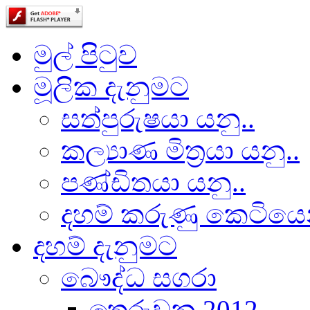
මුල් පිටුව
මූලික දැනුමට
සත්පුරුෂයා යනු..
කල්‍යාණ මිත්‍රයා යනු..
පණ්ඩිතයා යනු..
දහම් කරුණු කෙටියෙ
දහම් දැනුමට
බෞද්ධ සගරා
තෙරුවන 2012