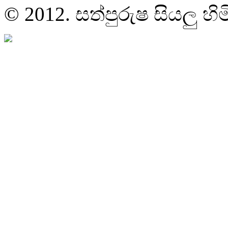
© 2012. සත්පුරුෂ සියලු හි