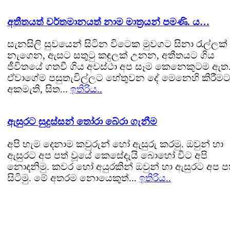
අතීතයත් වර්තමානයත් නාම මාත්‍රයන් පමණි. ය…
සැනසිලි සුවයෙන් සිටින විටෙක මුවගට සිනා රැල්ලක්
නැගෙන, ඇසට සතුටු කඳුලක් උනන, අතීතයට ගිය
ජීවිතයේ ගතවී ගිය අවස්ථා අප සෑම කෙනෙකුටම ඇත
ඒවාගේම පසුතැවිල්ලට හේතුවන දේ මෙනෙහි කිරීමට
අකමැති, සිත...
ඉතිරිය..
ඇසුරට සුදුස්සන් තෝරා බේරා ගැනීම
අපි හැම දෙනාම කවුරුන් හෝ ඇසුරු කරමු. ඔවුන් හා
ඇසුරට අප පත් වූයේ කෙසේදැයි බොහෝ විට අපි
නොදනිමු. කවර හෝ අයුරකින් ඔවුන් හා ඇසුරට අප ප
සිටිමු. මේ අතරම නොයෙකුත්...
ඉතිරිය..