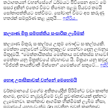
තථාගතයන් වහන්සේගේ ධර්මයට පිවිසෙන අපට මේ
සසර දුකින් එතෙර වීමට තිබෙන පළමු පියවර තමයි
සෝතාපත්තියට පත්වීමට. සෝවාන් වීමට අප කරුණු
හතරක් සම්පූර්ණ කළ යුතුයි....
ඉතිරිය..
කල්‍යාණ මිත්‍ර සම්පත්තිය සංසාරික ලැබීමක්
කල්‍යාණ මිතුරු සංකල්පය උතුම් බෞද්ධ සංකල්පයකි.
මෙත්තා යනුවෙන් ධර්මානුකූලව පෙන්වා දෙනු ලබනු
මිතුදමයි. “මෙත්තායිතස්ස මෙත්තාය පවත්තස්ස භාවෝ
මෙත්තා යනු මිත්‍රත්වයේ ස්වභාවය යි. මිත්‍රයා යනු කවුද
“මිජ්ජති තායතීවාති මිත්තො” යමෙක්ගේ සතුටේ...
ඉතිර
හොඳ උපාසිකාවක් වන්නේ මෙහෙමයි
වර්තමානයේ වගේම අතීතයේදීත් පිරිමින්ට වඩා කාන්
ආගම, දහමට නැඹුරුවීමේ වැඩි ප්‍රවණතාවයක් දක්නට
ලැබෙනවා. කාන්තාව ආගමික හික්මීමක් ලැබිම නිසා,
සමාජයේ යහපැවැත්ම රඳා පවතින බවත් කාන්තාව