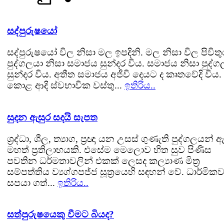
සද්පුරුෂයෝ
සද්පුරුෂයෝ විල නිසා මල ඉපදිනි. මල නිසා විල පිවිතු
පුද්ගලයා නිසා සමාජය සුන්දර විය. සමාජය නිසා පුද්ග
සුන්දර විය. අතීත සමාජය අජීවි දෙයට ද කෘතවේදි විය
කොළ ආදි ස්වභාවික වස්තු...
ඉතිරිය..
සුදන ඇසුර සදයි සැපත
ශ්‍රද්ධා, ශීල, ත්‍යාග, ප්‍රඥා යන උසස් ගුණැති පුද්ගලයන් 
මහත් ප්‍රතිලාභයකි. එසේම මෙලොව හිත සුව පිණිස
පවතින ධර්මතාවලින් එකක් ලෙසද කල්‍යාණ මිත්‍ර
සම්පත්තිය ව්‍යග්ගපජ්ජ සූත්‍රයෙහි සඳහන් වේ. ධාර්මික
සපයා ගත්...
ඉතිරිය..
සත්පුරුෂයෙකු වීමට බියද?