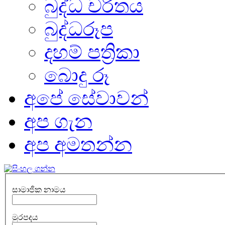
බුද්ධ චරිතය
බුද්ධරූප
දහම් පත්‍රිකා
බොදු රූ
අපේ සේවාවන්
අප ගැන
අප අමතන්න
සාමාජික නාමය
මුරපදය