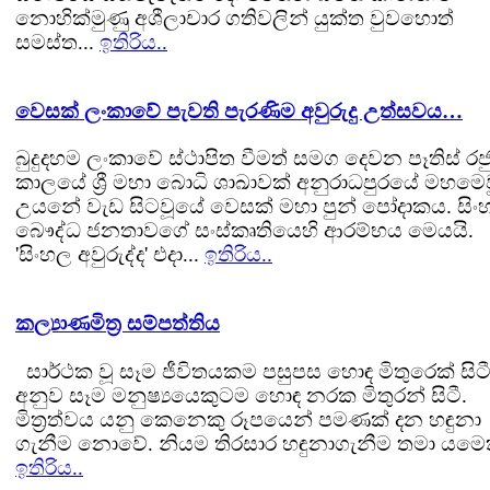
නොහික්මුණු අශීලාචාර ගතිවලින් යුක්ත වුවහොත්
සමස්ත...
ඉතිරිය..
වෙසක් ලංකාවේ පැවති පැරණිම අවුරුදු උත්සවය…
බුදුදහම ලංකාවේ ස්ථාපිත වීමත් සමග දෙවන පෑතිස් ර
කාලයේ ශ්‍රී මහා බොධි ශාඛාවක් අනුරාධපුරයේ මහමෙ
උයනේ වැඩ සිටවූයේ වෙසක් මහා පුන් පෝදාකය. සිං
බෞද්ධ ජනතාවගේ සංස්කෘතියෙහි ආරම්භය මෙයයි.
'සිංහල අවුරුද්ද' එදා...
ඉතිරිය..
කල්‍යාණමිත්‍ර සම්පත්තිය
සාර්ථක වූ සෑම ජීවිතයකම පසුපස හොඳ මිතුරෙක් සිටී
අනුව සෑම මනුෂ්‍යයෙකුටම හොඳ නරක මිතුරන් සිටී.
මිත්‍රත්වය යනු කෙනෙකු රූපයෙන් පමණක් දන හඳුනා
ගැනීම නොවේ. නියම තිරසාර හඳුනාගැනීම තමා යමෙකු
ඉතිරිය..