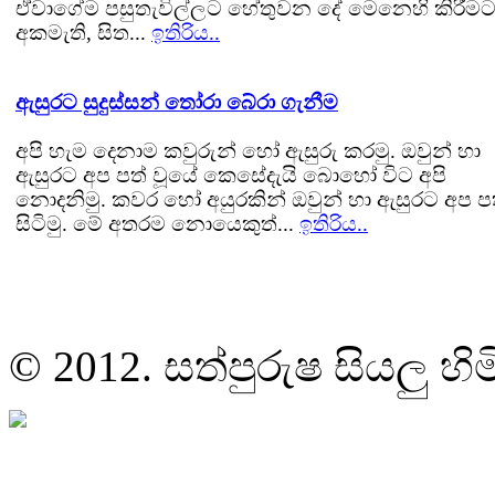
ඒවාගේම පසුතැවිල්ලට හේතුවන දේ මෙනෙහි කිරීමට
අකමැති, සිත...
ඉතිරිය..
ඇසුරට සුදුස්සන් තෝරා බේරා ගැනීම
අපි හැම දෙනාම කවුරුන් හෝ ඇසුරු කරමු. ඔවුන් හා
ඇසුරට අප පත් වූයේ කෙසේදැයි බොහෝ විට අපි
නොදනිමු. කවර හෝ අයුරකින් ඔවුන් හා ඇසුරට අප ප
සිටිමු. මේ අතරම නොයෙකුත්...
ඉතිරිය..
© 2012. සත්පුරුෂ සියලු හි