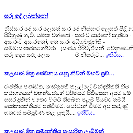
සරු දේ ලබන්නෝ
නිස්සාර දේ සාර ලෙසත් සාර දේ නිස්සාර ලෙසත් පිළි
පිරිහුණු හැටි. යමක වග්ගෝ - සාරංච සාරතෝ ඤත්වා -
අසාරංච අසාරතෝ, තෙ සාරං අධිගච්ඡුන්ති -
සම්මාසංකප්පගෝචරා - (සංජය පිරිවැජියන් වෙනුවෙනි
සරු දෙය සරු ලෙස ම නිසරුව...
ඉතිරිය..
කල්‍යාණ මිත්‍ර සේවනය යනු නිවන් මඟට ප්‍රව…
රාජකීය පණ්ඩිත, ශාස්ත්‍රපති තලල්ලේ චන්දකිත්ති හිමි
තථාගතයන් වහන්සේගේ ධර්මයට පිවිසෙන අපට මේ
සසර දුකින් එතෙර වීමට තිබෙන පළමු පියවර තමයි
සෝතාපත්තියට පත්වීමට. සෝවාන් වීමට අප කරුණු
හතරක් සම්පූර්ණ කළ යුතුයි....
ඉතිරිය..
කල්‍යාණ මිත්‍ර සම්පත්තිය සංසාරික ලැබීමක්