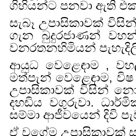
ගිහියන්ට පනවා ඇති එක
සැබෑ උපාසිකාවක් විසි
ගැන බුදුරජාණන් වහ
වනරතනහිමියන් පැහැදි
ආයුධ වෙළෙඳාම
,
වහ
මත්පැන් වෙළෙඳාම
,
වි
උපාසිකාවක් විසින් න
දහඩිය වගුරුවා. ධාර්ම
සම්මා ආජීවයෙන් දිවි පැව
ඒ වගේම උපාසිකාවක් ස