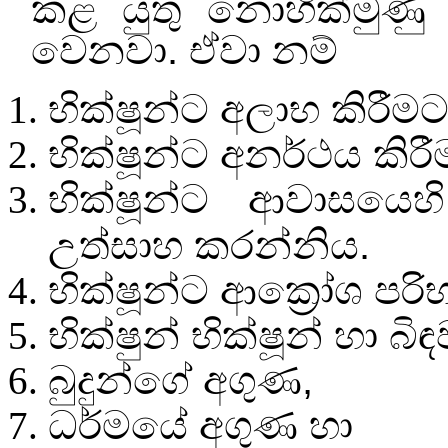
කළ යුතු නොහික්මුණු 
වෙනවා. ඒවා නම්
භික්ෂූන්ට අලාභ කිරී
භික්ෂූන්ට අනර්ථය කි
භික්ෂූන්ට ආවාසයෙහ
උත්සාහ කරන්නිය.
භික්ෂූන්ට ආක්‍රෝශ පර
භික්ෂුන් භික්ෂූන් හා බි
බුදුන්ගේ අගුණ
,
ධර්මයේ අගුණ හා