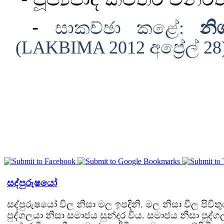
-
සාකච්ඡා කළේ
:
නි
(LAKBIMA 2012 අප්‍රේල් 28
සද්පුරුෂයෝ
සද්පුරුෂයෝ විල නිසා මල ඉපදිනි. මල නිසා විල පිවිතු
පුද්ගලයා නිසා සමාජය සුන්දර විය. සමාජය නිසා පුද්ග