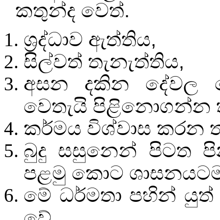
කතුන්ද වෙත්.
ශ්‍රද්ධාව ඇත්තිය
,
සිල්වත් තැනැත්තිය
,
අසන දකින දේවල හො
වෙතැයි පිළිනොගන්න 
කර්මය විශ්වාස කරන ත
බුදු සසුනෙන් පිටත 
පළමු කොට ශාසනයටම 
මේ ධර්මතා පහින් යුත
වේ.