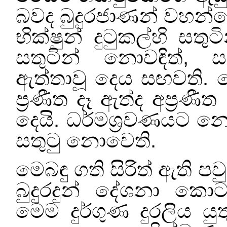
බවද බුදුරජාණන් වහන්ස
භික්ෂුන් දුටුකල්හි සත
සතුටින් නොවඳිත්
,
ස
ඇත්තාවූ දෙය සඟවති. 
ප්‍රණීත දෑ ඇත්ද අප්‍රණීත
දෙයි. ධර්මශ්‍රවණයට 
සතුටු නොවෙති.
මෙබඳු ගති සිරිත් ඇති ප
බුදුරදුන් දේශනා කො
මෙම දුර්ගුණ දුරලිය යු