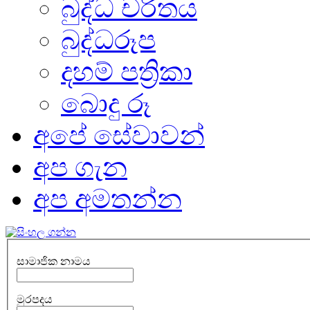
බුද්ධ චරිතය
බුද්ධරූප
දහම් පත්‍රිකා
බොදු රූ
අපේ සේවාවන්
අප ගැන
අප අමතන්න
සාමාජික නාමය
මුරපදය