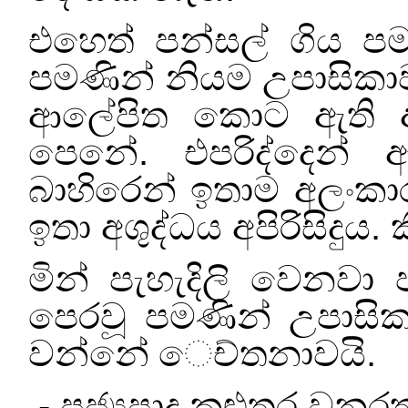
එහෙත් පන්සල් ගිය පම
පමණින් නියම උපාසිකා
ආ‍ලේපිත කොට ඇති 
පෙනේ. එපරිද්දෙන් 
බාහිරෙන් ඉතාම අලංක
ඉතා අශුද්ධය අපිරිසිදුය. 
මින් පැහැදිලි වෙනවා 
පෙරවූ පමණින් උපාසි
වන්නේ ෙච්තනාවයි.
පූජ්‍යපාද කළුතර වන
-