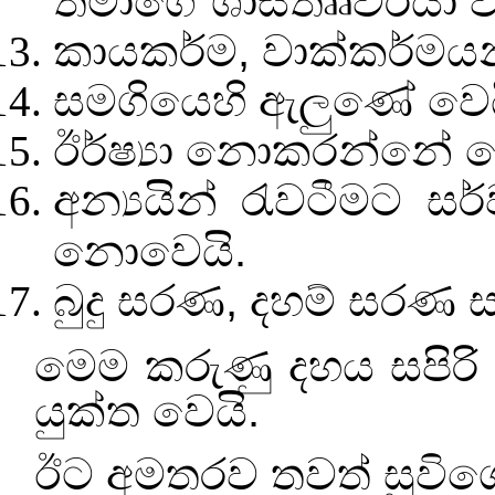
තමාගේ ශාස්තෘෘවරයා 
කායකර්ම
,
වාක්කර්මය
සමගියෙහි ඇලුණේ වෙය
ඊර්ෂ්‍යා නොකරන්නේ ව
අන්‍යයින් රැවටීමට 
නොවෙයි.
බුදු සරණ
,
දහම් සරණ ස
මෙම කරුණු දහය සපිරි
යුක්ත වෙයි.
ඊට අමතරව තවත් සුවිශ