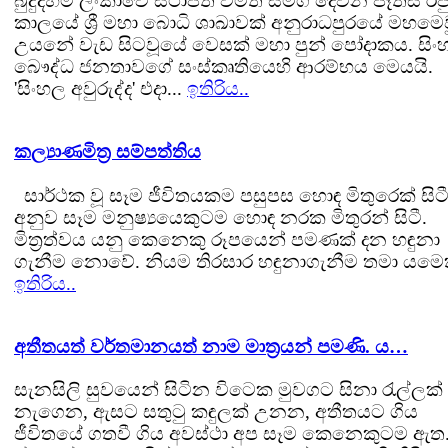
බුදුදහම ලංකාවේ ස්ථාපිත වීමත් සමග දෙවන පෑතිස් ර
කාලයේ ශ්‍රී මහා බොධි ශාඛාවක් අනුරාධපුරයේ මහමෙ
උයනේ වැඩ සිටවූයේ වෙසක් මහා පුන් පෝදාකය. සිං
බෞද්ධ ජනතාවගේ සංස්කෘතියෙහි ආරම්භය මෙයයි.
'සිංහල අවුරුද්ද' එදා...
ඉතිරිය..
කල්‍යාණමිත්‍ර සම්පත්තිය
සාර්ථක වූ සෑම ජීවිතයකම පසුපස හොඳ මිතුරෙක් සිටී
අනුව සෑම මනුෂ්‍යයෙකුටම හොඳ නරක මිතුරන් සිටී.
මිත්‍රත්වය යනු කෙනෙකු රූපයෙන් පමණක් දන හඳුනා
ගැනීම නොවේ. නියම තිරසාර හඳුනාගැනීම තමා යමෙකු
ඉතිරිය..
අතීතයත් වර්තමානයත් නාම මාත්‍රයන් පමණි. ය…
සැනසිලි සුවයෙන් සිටින විටෙක මුවගට සිනා රැල්ලක්
නැගෙන, ඇසට සතුටු කඳුලක් උනන, අතීතයට ගිය
ජීවිතයේ ගතවී ගිය අවස්ථා අප සෑම කෙනෙකුටම ඇත