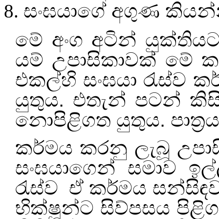
සංඝයාගේ අගුණ කියන්
මේ අංග අටින් යුක්තිය
යම් උපාසිකාවක් මේ ක
එකල්හි සංඝයා රැස්ව ක
යුතුය. එතැන් පටන් කි
නොපිළිගත යුතුය. පාත්‍ර
කර්මය කරනු ලැබූ උපා
සංඝයාගෙන් සමාව ඉල්
රැස්ව
ඒ කර්මය සන්සිඳ
භික්ෂූන්ට සිව්පසය පිළි