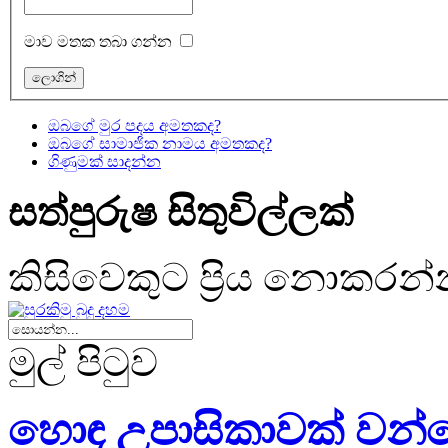
මාව මතක තබා ගන්න
ඔබගේ මුර පදය අමතකද?
ඔබගේ සාමාජික නාමය අමතකද?
ගිණුමක් සාදන්න
සත්පුරුෂ සිතුවිල්ලක්
කිසිවෙකුට ප්‍රිය නොකරන්
මුල් පිටුව
හොඳ උපාසිකාවක් වන