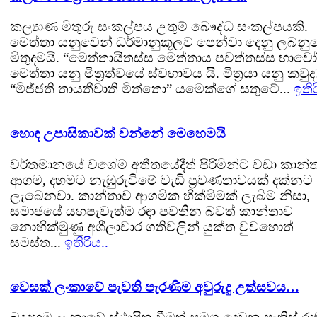
කල්‍යාණ මිතුරු සංකල්පය උතුම් බෞද්ධ සංකල්පයකි.
මෙත්තා යනුවෙන් ධර්මානුකූලව පෙන්වා දෙනු ලබනු
මිතුදමයි. “මෙත්තායිතස්ස මෙත්තාය පවත්තස්ස භාවෝ
මෙත්තා යනු මිත්‍රත්වයේ ස්වභාවය යි. මිත්‍රයා යනු කවුද
“මිජ්ජති තායතීවාති මිත්තො” යමෙක්ගේ සතුටේ...
ඉතිර
හොඳ උපාසිකාවක් වන්නේ මෙහෙමයි
වර්තමානයේ වගේම අතීතයේදීත් පිරිමින්ට වඩා කාන්
ආගම, දහමට නැඹුරුවීමේ වැඩි ප්‍රවණතාවයක් දක්නට
ලැබෙනවා. කාන්තාව ආගමික හික්මීමක් ලැබිම නිසා,
සමාජයේ යහපැවැත්ම රඳා පවතින බවත් කාන්තාව
නොහික්මුණු අශීලාචාර ගතිවලින් යුක්ත වුවහොත්
සමස්ත...
ඉතිරිය..
වෙසක් ලංකාවේ පැවති පැරණිම අවුරුදු උත්සවය…