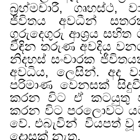
බ්‍රහ්මචාරී
,
ගෘහස්ථ
,
ව
ජීවිතය අවධීන් සත
ගුරුදෙගුරු ආශ්‍රය සහිත 
විඳින තරුණ අවදිය වනග
නිදහස් සංචාරක ජීවිත
අවධිය
,
ලෙසින්. අද 
පරිමාණ වෙනසක් සිදු
කරන විට ඒ කටයුතු ප
කරන විට පරලොවට යම
වේ. එබැවින්
වියපත් ව
දොසක් නැත.