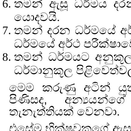
තමන් ඇසූ ධර්මය දරන
යොදවයි.
තමන් දරන ධර්මයේ අර
ධර්මයේ අර්ථ පරීක්ෂා
තමන් ධර්මයට අනුකූල
ධර්මානුකූල පිළිවෙත්
මෙම කරුණු අටින් ය
පිණිසද
,
අන්‍යයන්
තැනැත්තියක් වෙනවා.
එසේම භික්ෂුවකගේ ඇසුරට