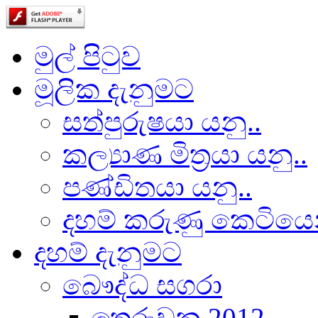
මුල් පිටුව
මූලික දැනුමට
සත්පුරුෂයා යනු..
කල්‍යාණ මිත්‍රයා යනු..
පණ්ඩිතයා යනු..
දහම් කරුණු කෙටියෙ
දහම් දැනුමට
බෞද්ධ සගරා
තෙරුවන 2012