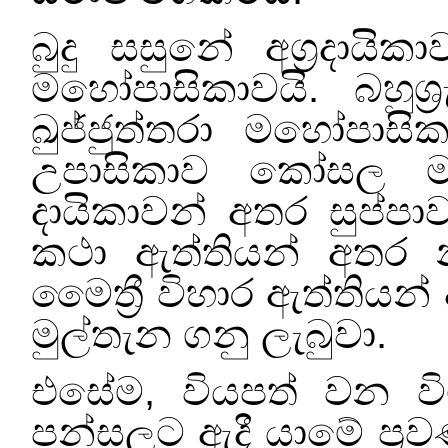
බුදු සසුනේ අග්‍රදායි
මහෝපාසිකාවයි. බහුශ්
ඛුජ්ජුත්තරා මහෝපාසික
උපාසිකාව කෝසල මල්
දායිකාවන් අතර සුප්ප
කථා ඇත්තියන් අතර 
මෛත්‍රී විහාර ඇත්තිය
මුල්තැන ගනු ලැබුවා.
එසේම
,
වියපත් වන වි
පන්සලට ඇදී යාමේ ප්‍