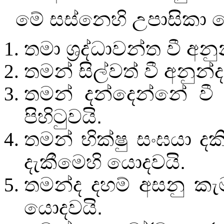
මේ සස්නෙහි උපාසික
තමා ශ්‍රද්ධාවන්ත වී අනුන
තමන් සිල්වත් වී අනුන්ද
තමන් දන්දෙන්නේ වී 
පිහිටුවයි.
තමන් භික්ෂු සංඝයා දක
දැකීමෙහි යොදවයි.
තමන්ද දහම් අසනු කැම
යොදවයි.