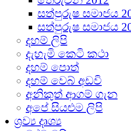
සත්පුරුෂ සමාජය 2
සත්පුරුෂ සමාජය 2
දහම් ලිපි
දැහැමි කෙටි කථා
දහම් පොත්
දහම් වෙබ් අඩවි
අනිකුත් ආගම් ගැන
අපේ සියළුම ලිපි
ශ්‍රව්‍ය දෘශ්‍ය