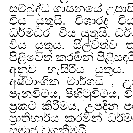
සම්බුද්ධ ශාසනයේ උපාසික
විය යුතුයි. විශාරද විය 
ධර්මධර
විය යුතුයි. ධර
විය යුතුය. සිල්වත්ව
පිළිවෙත් කරමින් පිළිසඳර
අනුව හැසිරිය යුතුය. ච
අෂ්ටාංගික මාර්ගය
,
උ
පැනවීමය
,
පිහිටුවීමය
,
වි
ප්‍රකට කිරීමය
,
උපදින ප
ප්‍රාතිහාර්ය කරමින් ධර
සමාජ වගකීමයි.