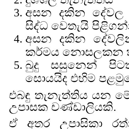
අසන දකින දේවල 
සිද්ධ වෙතැයි පිළිගන
අසන දකින දේවලි
කර්මය නොසලකන ත
බුදු සසුනෙන් පිටත
සොයයිද එහිම පළමු
එබඳු තැනැත්තිය යන මේ
උපාසක චණ්ඩාලියකි.
ඒ අතර උපාසිකා රත්