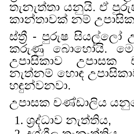
තැනැත්තා යනුයි. ඒ පු
කාන්තාවක් නම් උපාසික
ස්ත්‍රී - පුරුෂ සියල්
කරුණු බොහෝයි. මෙහ
උපාසිකාව උපාසක ච
නැත්නම් හොඳ උපාසිකා
හඳුන්වනවා.
උපාසක චණ්ඩාලිය යනු
ශ්‍රද්ධාව නැත්තිය
,
දුශ්ශීල තැනැත්තිය