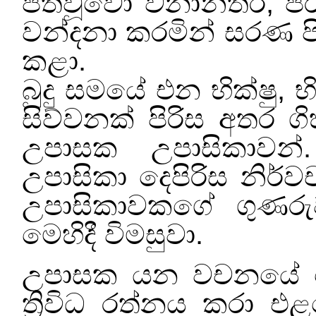
පත්වූවෝ වනාන්තර
,
ප
වන්දනා කරමින් සරණ පි
කළා.
බුදු සමයේ එන භික්ෂු
,
භ
සිව්වනක් පිරිස අතර 
උපාසක උපාසිකාවන්
උපාසිකා දෙපිරිස නි
උපාසිකාවකගේ ගුණ
මෙහිදී විමසුවා.
උපාසක යන වචනයේ තේ
ත්‍රිවිධ රත්නය කරා 