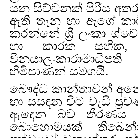
යන සිව්වනක් පිරිස අත
ඇති තැන හා ඇගේ කාර
කරන්නේ ශ්‍රී ලංකා ශ්ව
හා කාරක සභික
විනයාලංකාරාමාධිපත
හිමිපාණන් සමගයි.
බෞද්ධ කාන්තාවන් අනෙ
හා සසඳන විට වැඩි ප්‍
ඇදෙන බව තීරණය ක
බොහොමයක්
තිබෙන්