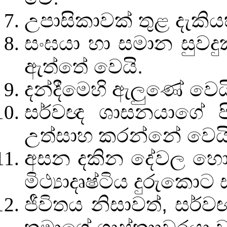
උපාසිකාවක් තුළ දැකිය
සංඝයා හා සමාන සුවද
ඇත්තේ වෙයි.
දන්දීමෙහි ඇලුණේ වෙය
සර්වඥ ශාසනයාගේ පි
උත්සාහ කරන්නේ වෙයි
අසන දකින දේවල හොඳ
මිථ්‍යාදෘෂ්ටිය දුරුකොට
ජීවිතය නිසාවත්
,
සර්ව