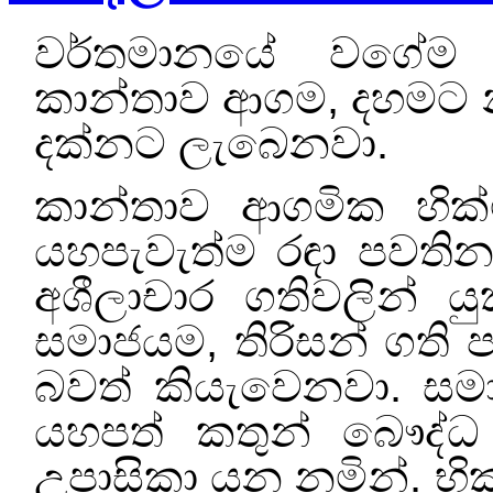
වර්තමානයේ වගේම අත
කාන්තාව ආගම
,
දහමට න
දක්නට ලැබෙනවා.
කාන්තාව ආගමික හික්
යහපැවැත්ම රඳා පවතින
අශීලාචාර ගතිවලින් 
සමාජයම
,
තිරිසන් ගති
බවත් කියැවෙනවා. 
යහපත් කතුන් බෞද්ධ
උපාසිකා යන නමින්. භික