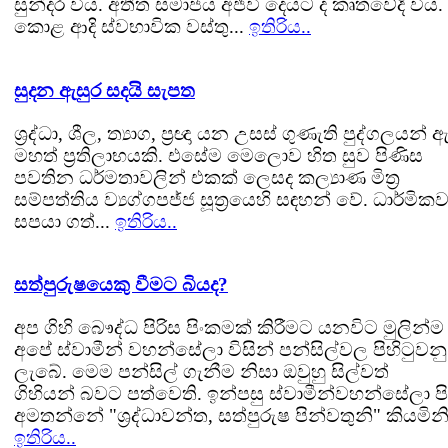
සුන්දර විය. අතීත සමාජය අජීවි දෙයට ද කෘතවේදි විය
කොළ ආදි ස්වභාවික වස්තු...
ඉතිරිය..
සුදන ඇසුර සදයි සැපත
ශ්‍රද්ධා, ශීල, ත්‍යාග, ප්‍රඥා යන උසස් ගුණැති පුද්ගලයන් 
මහත් ප්‍රතිලාභයකි. එසේම මෙලොව හිත සුව පිණිස
පවතින ධර්මතාවලින් එකක් ලෙසද කල්‍යාණ මිත්‍ර
සම්පත්තිය ව්‍යග්ගපජ්ජ සූත්‍රයෙහි සඳහන් වේ. ධාර්මික
සපයා ගත්...
ඉතිරිය..
සත්පුරුෂයෙකු වීමට බියද?
අප ගිහි බෞද්ධ පිරිස පිංකමක් කිරීමට යනවිට මුලින්ම
අපේ ස්වාමීන් වහන්සේලා විසින් පන්සිල්වල පිහිටුවනු
ලැබේ. මෙම පන්සිල් ගැනීම නිසා ඔවුහු සිල්වත්
ගිහියන් බවට පත්වෙති. ඉන්පසු ස්වාමීන්වහන්සේලා පි
අමතන්නේ "ශ්‍රද්ධාවන්ත, සත්පුරුෂ පින්වතුනි" කියමිනි.
ඉතිරිය..