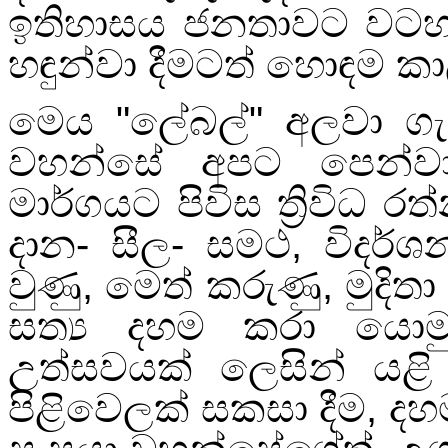
ඉතිහාසය ජනතාවට වටහා 
හඳුන්වා දීමටත් හොඳම කා
මෙය "ලේබල්" අලවා ග
වහන්සේ අපට පෙන්වාද
මාර්ගයට පිවිස ත්‍රිවිධ
දාන- සීල- සමථ
,
විදර්
වුණු
,
මෙත් කරුණු
,
මුදිත
සත්‍ය දහම කරා යොමු
උත්සවයක් ලෙසින් යළි
පිළිවෙලක් සකසා දීම
,
දහ