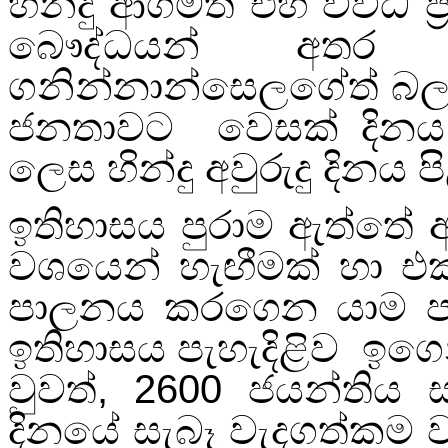
හින්දු ආගමත් එහි විවිධ ප්‍
බෞද්ධයන් අතර ප්
ගනින්නාන්සෙලගේත් බලප
ජනතාවට වෙසක් දිනය ව
ලෙස හින්දු අවුරුදු දිනය ප
ඉතිහාසය පුරාම ඇත්තේ 
වශයෙන් හැඟීමක් හා එක
පාලනය කරගෙන යාම පහ
ඉතිහාසය පැහැදිළිව ඉගෙ
වුවත්
,
2600
ජයන්තිය 
දිනයේ සැබෑ වැදගත්කම 