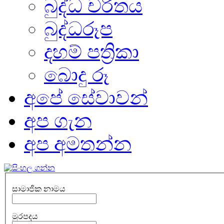
බුද්ධ චරිතය
බුද්ධරූප
දහම් පත්‍රිකා
බොදු රූ
අපේ සේවාවන්
අප ගැන
අප අමතන්න
සාමාජික නාමය
මුරපදය