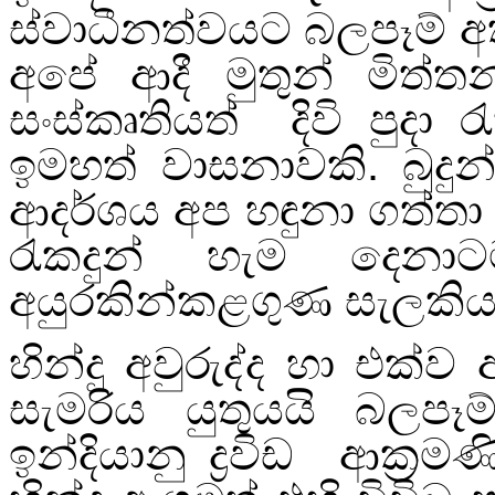
ස්වාධීනත්වයට බලපෑම් අ
අපේ ආදී මුතුන් මිත්තන්
සංස්කෘතියත් දිවි පුද
ඉමහත් වාසනාවකි. බුදුන
ආදර්ශය අප හඳුනා ගත්ත
රැකදුන් හැම දෙනාට
අයුරකින්කළගුණ සැලකිය 
හින්දු අවුරුද්ද හා එක්ව අ
සැමරිය යුතුයයි බලපෑ
ඉන්දියානු ද්‍රවිඩ ආක්‍