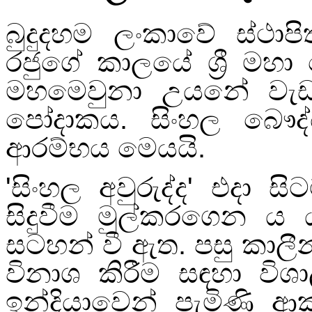
බුදුදහම ලංකාවේ ස්ථාප
රජුගේ කාලයේ ශ්‍රී මහ
මහමෙවුනා උයනේ වැඩ 
පෝදාකය. සිංහල බෞද්
ආරම්භය මෙයයි.
'
සිංහල අවුරුද්ද
'
එදා සි
සිදුවීම මුල්කරගෙන ය 
සටහන් වී ඇත. පසු කාලීන
විනාශ කිරීම සඳහා විශා
ඉන්දියාවෙන් පැමිණි ආක්