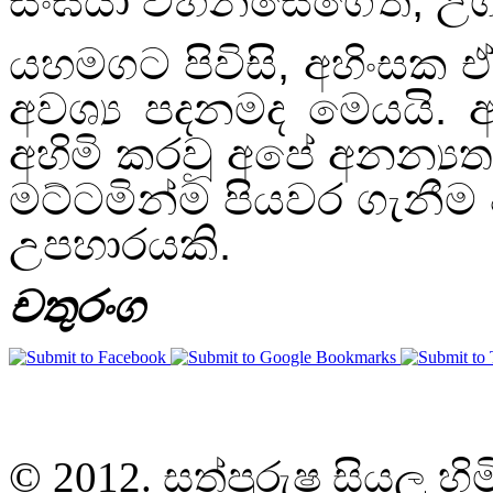
සංඝයා වහන්සේගේත්
,
උග
යහමගට පිවිසි
,
අහිංසක ඒත
අවශ්‍ය පදනමද මෙයයි. 
අහිමි කරවූ අපේ අනන්‍යත
මට්ටමින්ම පියවර ගැනී
උපහාරයකි.
චතුරංග
© 2012. සත්පුරුෂ සියලු හි