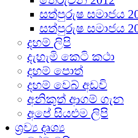
සත්පුරුෂ සමාජය 2
සත්පුරුෂ සමාජය 2
දහම් ලිපි
දැහැමි කෙටි කථා
දහම් පොත්
දහම් වෙබ් අඩවි
අනිකුත් ආගම් ගැන
අපේ සියළුම ලිපි
ශ්‍රව්‍ය දෘශ්‍ය