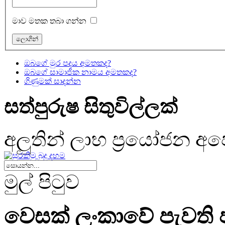
මාව මතක තබා ගන්න
ඔබගේ මුර පදය අමතකද?
ඔබගේ සාමාජික නාමය අමතකද?
ගිණුමක් සාදන්න
සත්පුරුෂ සිතුවිල්ලක්
අලුතින් ලාභ ප්‍රයෝජන 
මුල් පිටුව
වෙසක් ලංකාවේ පැවති ප