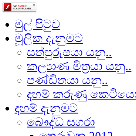
මුල් පිටුව
මූලික දැනුමට
සත්පුරුෂයා යනු..
කල්‍යාණ මිත්‍රයා යනු..
පණ්ඩිතයා යනු..
දහම් කරුණු කෙටියෙ
දහම් දැනුමට
බෞද්ධ සගරා
තෙරුවන 2012